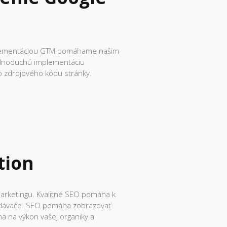
mplementáciou GTM pomáhame našim
jednoduchú implementáciu
o zdrojového kódu stránky.
tion
rketingu. Kvalitné SEO pomáha k
ľadávače. SEO pomáha zobrazovať
ä na výkon vašej organiky a