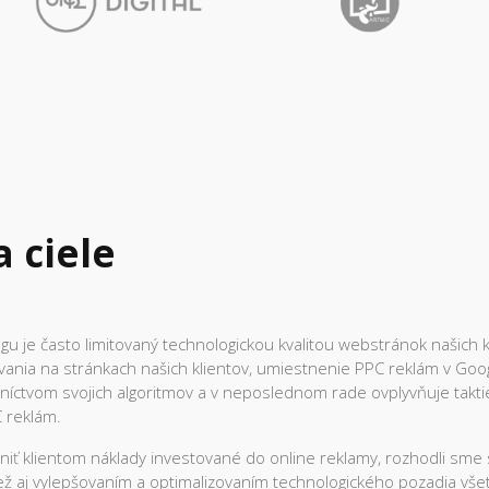
 ciele
 je často limitovaný technologickou kvalitou webstránok našich kli
ania na stránkach našich klientov, umiestnenie PPC reklám v Googl
ctvom svojich algoritmov a v neposlednom rade ovplyvňuje takti
 reklám.
vniť klientom náklady investované do online reklamy, rozhodli sm
tiež aj vylepšovaním a optimalizovaním technologického pozadia vš