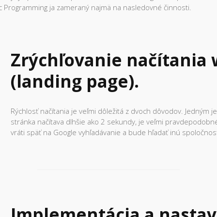
gic Programming ja zameraný najmä na nasledovné činnosti.
Zrýchľovanie načítania
(landing page).
Rýchlosť načítania je veľmi dôležitá z dvoch dôvodov. Jedným j
stránka načítava dlhšie ako 2 sekundy, je veľmi pravdepodobné
vráti späť na Google vyhľadávanie a bude hľadať inú spoločnosť
Implementácia a nastav