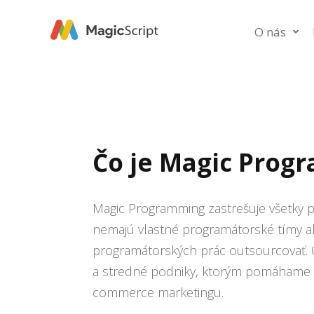
O nás
Čo je Magic Prog
Magic Programming zastrešuje všetky p
nemajú vlastné programátorské tímy al
programátorských prác outsourcovať. 
a stredné podniky, ktorým pomáhame 
commerce marketingu.