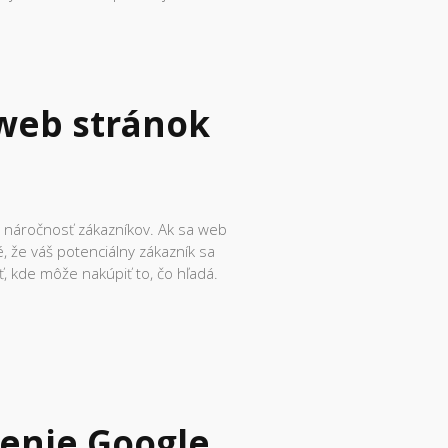
 web stránok
e náročnosť zákazníkov. Ak sa web
, že váš potenciálny zákazník sa
, kde môže nakúpiť to, čo hľadá.
enie Google