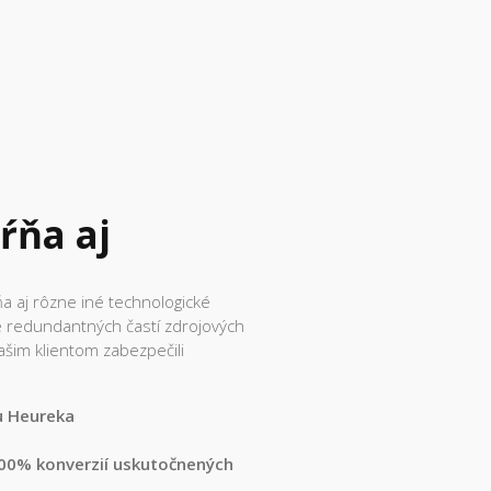
ŕňa aj
 aj rôzne iné technologické
e redundantných častí zdrojových
šim klientom zabezpečili
u Heureka
00% konverzií uskutočnených