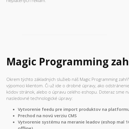
neplatených reklám.
Magic Programming zah
Okrem týchto základných služieb náš Magic Programming zahŕňa
výpomoci klientom. Či už ide o drobné úpravy, ako odstráneni
kódov stránok, alebo o úpravu celého eshopu. Doteraz sme na
nasledovné technologické úpravy:
Vytvorenie feedu pre import produktov na platform
Prechod na novú verziu CMS
Vytvorenie systému na meranie leadov (eshop mal 1
offline)