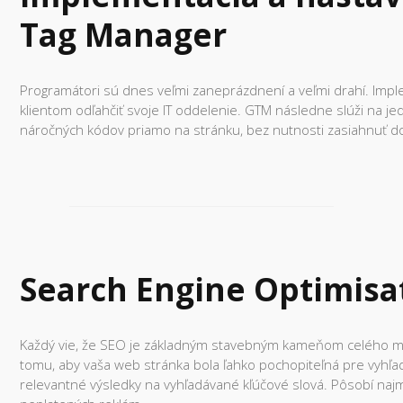
Tag Manager
Programátori sú dnes veľmi zaneprázdnení a veľmi drahí. I
klientom odľahčiť svoje IT oddelenie. GTM následne slúži na 
náročných kódov priamo na stránku, bez nutnosti zasiahnuť d
Search Engine Optimisa
Každý vie, že SEO je základným stavebným kameňom celého ma
tomu, aby vaša web stránka bola ľahko pochopiteľná pre vyh
relevantné výsledky na vyhľadávané kľúčové slová. Pôsobí najm