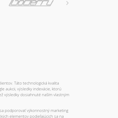
entov. Táto technologická kvalita
e aukcii, výsledky indexácie, ktorú
ež výsledky dosiahnuté naším vlastným
e sa podporovať výkonnostný marketing
etkých elementov podieľajúcich sa na