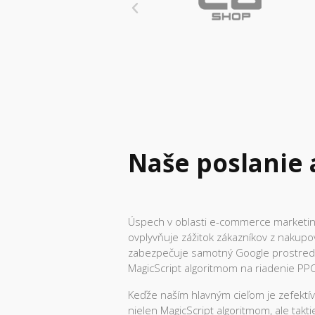
Naše poslanie a
Úspech v oblasti e-commerce marketingu
ovplyvňuje zážitok zákazníkov z nakupov
zabezpečuje samotný Google prostrední
MagicScript algoritmom na riadenie PPC
Keďže naším hlavným cieľom je zefektí
nielen MagicScript algoritmom, ale tak